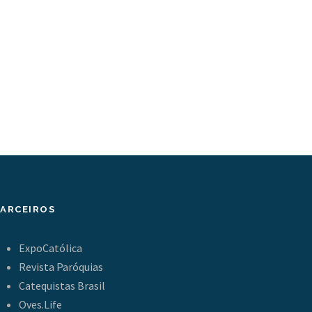
PARCEIROS
ExpoCatólica
Revista Paróquias
Catequistas Brasil
Oves.Life