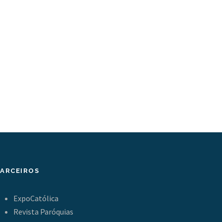
PARCEIROS
ExpoCatólica
Revista Paróquias